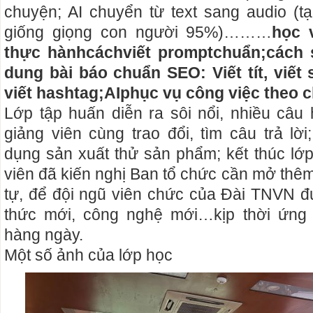
chuyện; AI chuyển từ text sang audio (tạ
giống giọng con người 95%)………
học 
t
hực hành
cách
viết prompt
chuẩn;
cách 
dung bài báo chuẩn SEO: Viết tít, viết 
viết hashtag
;
AI
phục vụ công việc theo
Lớp tập huấn diễn ra sôi nổi, nhiều câu
giảng viên cùng trao đổi, tìm câu trả lờ
dụng sản xuất thử sản phẩm; kết thúc lớp
viên đã kiến nghị Ban tổ chức cần mở thê
tự, để đội ngũ viên chức của Đài TNVN đư
thức mới, công nghệ mới…kịp thời ứng
hàng ngày.
Một số ảnh của lớp học