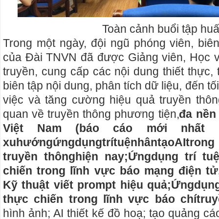
Toàn cảnh buổi tập hu
Trong một ngày, đội ngũ phóng viên, biên
của Đài TNVN đã được Giảng viên, Học v
truyền, cung cấp các nội dung thiết thực, 
biên tập nội dung, phân tích dữ liệu, đến tố
việc và tăng cường hiệu quả truyền thô
quan về truyền thông phương tiện,
đa nền
Việt Nam (báo cáo mới nhất 
xu
hướng
ứng
dụng
trí
tuệ
nhân
tạo
AI
trong
truyền thông
hiện nay
;
Ứng
dụng trí tu
chiến trong lĩnh vực báo mạng điện tử
Kỹ thuật viết prompt hiệu quả
;
Ứng
dụng
thực chiến trong lĩnh vực báo chí
tru
hình ảnh; AI thiết kế đồ hoạ; tạo quảng cá