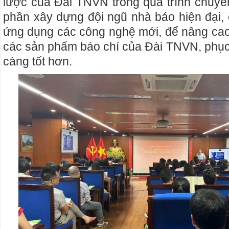
lược của Đài TNVN trong quá trình chuyể
phần xây dựng đội ngũ nhà báo hiện đại, 
ứng dụng các công nghệ mới, để nâng cao
các sản phẩm báo chí của Đài TNVN, phụ
càng tốt hơn.