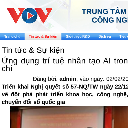
TRUNG TÂM
CÔNG NG
Trang chủ
Tin tức & Sự kiện
Giới thiệu R&D
Dịch vụ
Tiêu
Tin tức & Sự kiện
Ứng dụng trí tuệ nhân tạo AI tro
chí
Đăng bởi:
admin
, vào ngày: 02/02/2
Triển khai Nghị quyết số 57-NQ/TW ngày 22/12
về đột phá phát triển khoa học, công nghệ
chuyển đổi số quốc gia