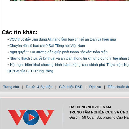
Các tin khác:
•
VOV thúc đẩy ứng dụng AI, nâng tầm báo chí số an toàn và hiệu quả
•
Chuyển đổi số báo chí ở Đài Tiếng nói Việt Nam
•
Nghị quyết 57 là đường dẫn giúp phát thanh “lột xác” toàn diện
•
Những thách thức về kỹ thuật và an toàn thông tin khi ứng dụng trí tuệ nhân 
•
Hội nghị triển khai chương trình hành động của chính phủ Thực hiện N
QĐ/TW của BCH Trung ương
Trang chủ
|
Tin tức & Sự kiện
|
Giới thiệu R&D
|
Dịch vụ
|
Tiêu chuẩn đ
ĐÀI TIẾNG NÓI VIỆT NAM
TRUNG TÂM NGHIÊN CỨU VÀ ỨNG
Địa chỉ: 58 Quán Sứ, phường Cửa Na