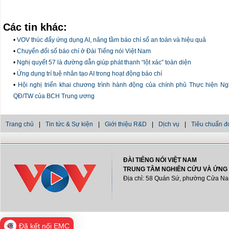
Các tin khác:
•
VOV thúc đẩy ứng dụng AI, nâng tầm báo chí số an toàn và hiệu quả
•
Chuyển đổi số báo chí ở Đài Tiếng nói Việt Nam
•
Nghị quyết 57 là đường dẫn giúp phát thanh “lột xác” toàn diện
•
Ứng dụng trí tuệ nhân tạo AI trong hoạt động báo chí
•
Hội nghị triển khai chương trình hành động của chính phủ Thực hiện N
QĐ/TW của BCH Trung ương
Trang chủ
|
Tin tức & Sự kiện
|
Giới thiệu R&D
|
Dịch vụ
|
Tiêu chuẩn đ
ĐÀI TIẾNG NÓI VIỆT NAM
TRUNG TÂM NGHIÊN CỨU VÀ ỨNG
Địa chỉ: 58 Quán Sứ, phường Cửa Na
Đã kết nối EMC